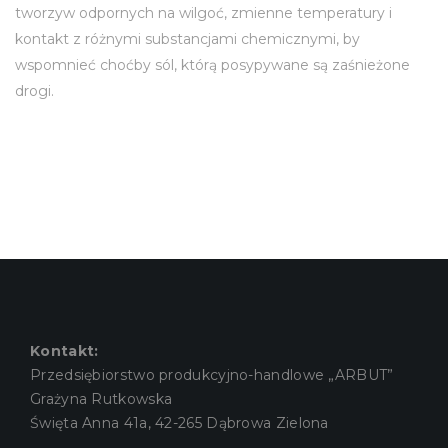
tworzyw odpornych na wilgoć, zmienne temperatury i
kontakt z różnymi substancjami chemicznymi, by
wspomnieć choćby sól, którą posypywane są zaśnieżone
drogi.
Kontakt:
Przedsiębiorstwo produkcyjno-handlowe „ARBUT”
Grażyna Rutkowska
Święta Anna 41a, 42-265 Dąbrowa Zielona