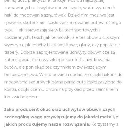
pełnią dość praktyczne funkcje. Pośród najczęściej
zamawianych uchwytów obuwniczych, warto wymienić
haki do mocowania sznurówek. Dzięki nim możliwe jest
sprawne, skutecznie i ścisłe zasznurowanie butów różnego
typu. Haki sprawdzają się w butach sportowych i
codziennych, takich jak tenisówki, ale też obuwiu cięższym i
wyższym, jak choćby buty wojskowe, glany, czy popularne
trapery. Dobrze zaprojektowane uchwyty obuwnicze są
zatem gwarantem wysokiego komfortu użytkowania
butów, ale poniekąd też czynnikiem zwiększającym
bezpieczeństwo. Warto bowiem dodać, że dzięki hakom do
mocowania sznurówek górna partia buta lepiej przylega do
kostki, dzięki czemu chroni na przykład przed złamaniem
lub zwichnięciem.
Jako producent okuć oraz uchwytów obuwniczych
szczególną wagę przywiązujemy do jakości metali, z
jakich produkujemy nasze rozwiązania.
Korzystamy z