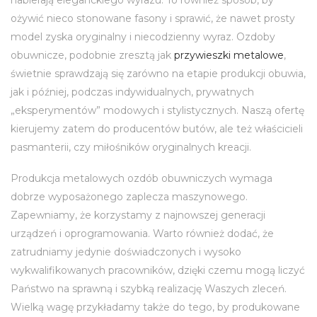
nabierają eleganckiego wyrazu. To również sposób, by
ożywić nieco stonowane fasony i sprawić, że nawet prosty
model zyska oryginalny i niecodzienny wyraz. Ozdoby
obuwnicze, podobnie zresztą jak
przywieszki metalowe
,
świetnie sprawdzają się zarówno na etapie produkcji obuwia,
jak i później, podczas indywidualnych, prywatnych
„eksperymentów” modowych i stylistycznych. Naszą ofertę
kierujemy zatem do producentów butów, ale też właścicieli
pasmanterii, czy miłośników oryginalnych kreacji.
Produkcja metalowych ozdób obuwniczych wymaga
dobrze wyposażonego zaplecza maszynowego.
Zapewniamy, że korzystamy z najnowszej generacji
urządzeń i oprogramowania. Warto również dodać, że
zatrudniamy jedynie doświadczonych i wysoko
wykwalifikowanych pracowników, dzięki czemu mogą liczyć
Państwo na sprawną i szybką realizację Waszych zleceń.
Wielką wagę przykładamy także do tego, by produkowane