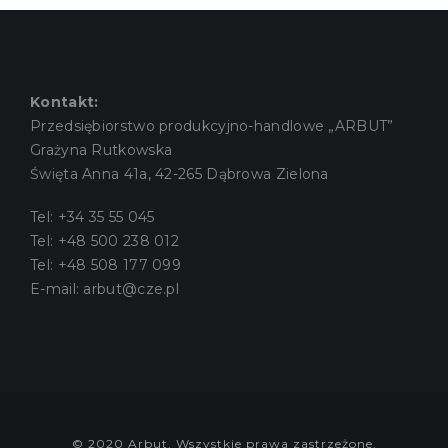
Kontakt:
Przedsiębiorstwo produkcyjno-handlowe „ARBUT”
Grażyna Rutkowska
Święta Anna 41a, 42-265 Dąbrowa Zielona
Tel:
+34 35 55 045
Tel:
+48 500 238 012
Tel:
+48 508 177 099
E-mail:
arbut@cze.pl
© 2020 Arbut. Wszystkie prawa zastrzeżone.