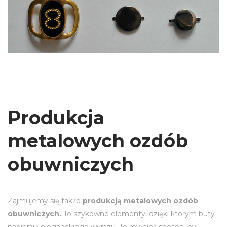
Produkcja
metalowych ozdób
obuwniczych
Zajmujemy się także
produkcją metalowych ozdób
obuwniczych.
To szykowne elementy, dzięki którym buty